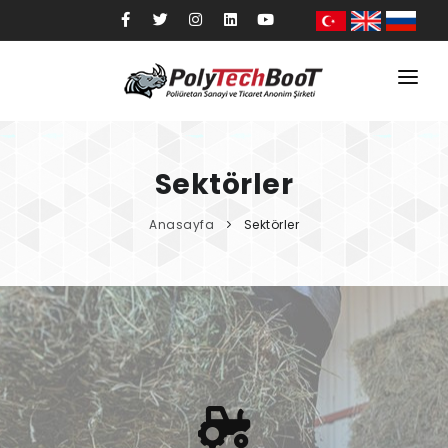
Anasayfa
Kurumsal
Sektörler
Ürünler
Anasayfa
Sektörler
Sektörler
Kalite
Blog
İletişim
Mağaza