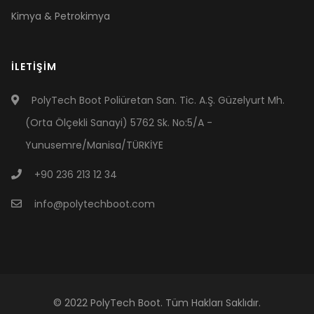
Kimya & Petrokimya
İLETIŞIM
PolyTech Boot Poliüretan San. Tic. A.Ş. Güzelyurt Mh.
(Orta Ölçekli Sanayi) 5762 Sk. No:5/A -
Yunusemre/Manisa/TÜRKİYE
+90 236 213 12 34
info@polytechboot.com
© 2022 PolyTech Boot. Tüm Hakları Saklıdır.