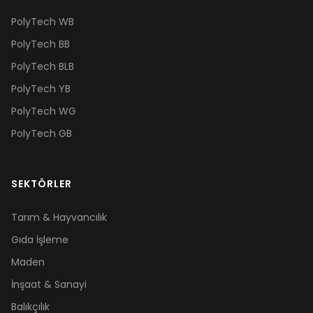
PolyTech WB
PolyTech BB
PolyTech BLB
PolyTech YB
PolyTech WG
PolyTech GB
SEKTÖRLER
Tarım & Hayvancılık
Gıda İşleme
Maden
İnşaat & Sanayi
Balıkçılık