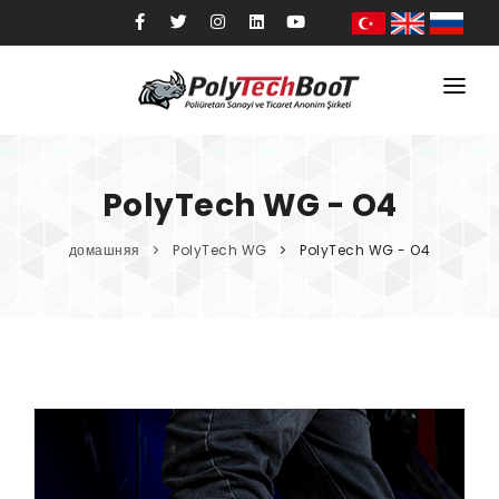
домашняя
институциональный
PolyTech WG - O4
Товары
домашняя
PolyTech WG
PolyTech WG - O4
Секторы
Качественный
блог
контакт
магазин