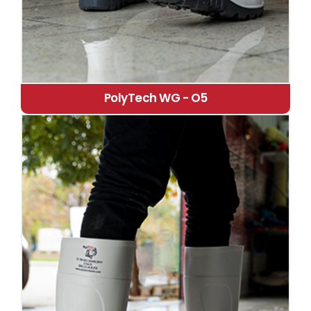
PolyTech WG - O5