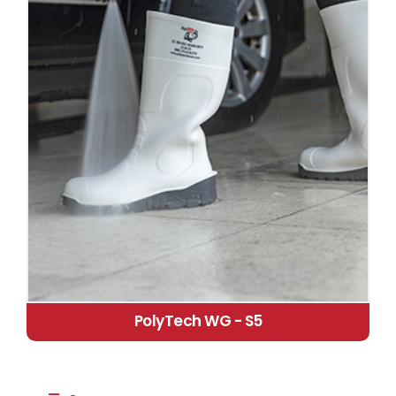
PolyTech WG - S5