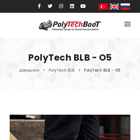
домашняя
институциональный
PolyTech BLB - O5
Товары
домашняя
PolyTech BLB
PolyTech BLB - O5
Секторы
Качественный
блог
контакт
магазин