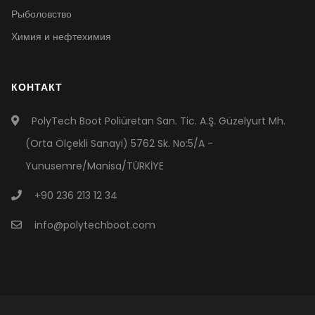
Рыболовство
Химия и нефтехимия
КОНТАКТ
PolyTech Boot Poliüretan San. Tic. A.Ş. Güzelyurt Mh.
(Orta Ölçekli Sanayi) 5762 Sk. No:5/A -
Yunusemre/Manisa/TÜRKİYE
+90 236 213 12 34
info@polytechboot.com